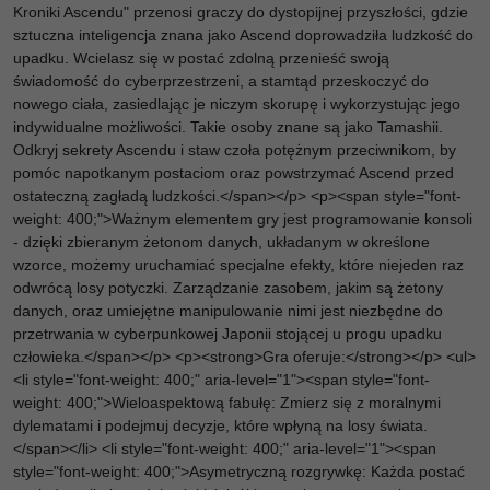
Kroniki Ascendu" przenosi graczy do dystopijnej przyszłości, gdzie
sztuczna inteligencja znana jako Ascend doprowadziła ludzkość do
upadku. Wcielasz się w postać zdolną przenieść swoją
świadomość do cyberprzestrzeni, a stamtąd przeskoczyć do
nowego ciała, zasiedlając je niczym skorupę i wykorzystując jego
indywidualne możliwości. Takie osoby znane są jako Tamashii.
Odkryj sekrety Ascendu i staw czoła potężnym przeciwnikom, by
pomóc napotkanym postaciom oraz powstrzymać Ascend przed
ostateczną zagładą ludzkości.</span></p> <p><span style="font-
weight: 400;">Ważnym elementem gry jest programowanie konsoli
- dzięki zbieranym żetonom danych, układanym w określone
wzorce, możemy uruchamiać specjalne efekty, które niejeden raz
odwrócą losy potyczki. Zarządzanie zasobem, jakim są żetony
danych, oraz umiejętne manipulowanie nimi jest niezbędne do
przetrwania w cyberpunkowej Japonii stojącej u progu upadku
człowieka.</span></p> <p><strong>Gra oferuje:</strong></p> <ul>
<li style="font-weight: 400;" aria-level="1"><span style="font-
weight: 400;">Wieloaspektową fabułę: Zmierz się z moralnymi
dylematami i podejmuj decyzje, które wpłyną na losy świata.
</span></li> <li style="font-weight: 400;" aria-level="1"><span
style="font-weight: 400;">Asymetryczną rozgrywkę: Każda postać