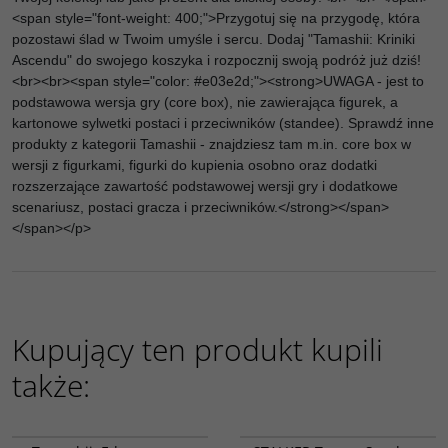
<span style="font-weight: 400;">Przygotuj się na przygodę, która
pozostawi ślad w Twoim umyśle i sercu. Dodaj "Tamashii: Kriniki
Ascendu" do swojego koszyka i rozpocznij swoją podróż już dziś!
<br><br><span style="color: #e03e2d;"><strong>UWAGA - jest to
podstawowa wersja gry (core box), nie zawierająca figurek, a
kartonowe sylwetki postaci i przeciwników (standee). Sprawdź inne
produkty z kategorii Tamashii - znajdziesz tam m.in. core box w
wersji z figurkami, figurki do kupienia osobno oraz dodatki
rozszerzające zawartość podstawowej wersji gry i dodatkowe
scenariusz, postaci gracza i przeciwników.</strong></span>
</span></p>
Kupujący ten produkt kupili
także:
TS-ER-K
ST-TERS-K