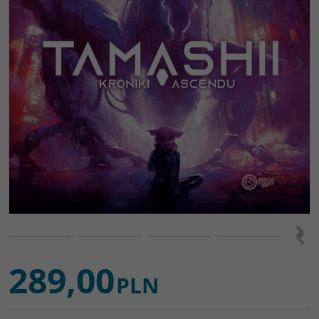
<
>
>
<
289,00
PLN