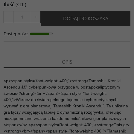
Ilość
(szt.)
:
−
+
DODAJ DO KOSZYKA
Dostępność
:
OPIS
<p><span style="font-weight: 400;"><strong>Tamashii: Kroniki
Ascendu â€“ cyberpunkowa przygoda w postapokaliptycznym
świecie</strong><br></span><span style="font-weight:
400;">Wkrocz do świata pełnego tajemnic i cybernetycznych
wyzwań z grą planszową "Tamashii: Kroniki Ascendu". Ta unikalna
gra łączy wciągającą fabułę z dynamiczną rozgrywką, oferując
niezapomniane wrażenia każdemu miłośnikowi gier planszowych.
</span></p> <p><span style="font-weight: 400;"><strong>Opis gry:
</strong><br></span><span style="font-weight: 400;">"Tamashii: