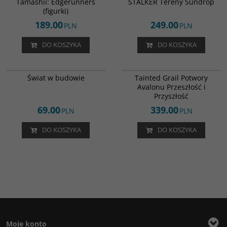
Tamashii: Edgerunners
STALKER Tereny Sundrop
(figurki)
189.00
249.00
PLN
PLN
DO KOSZYKA
DO KOSZYKA
WIP-PL-CB
TG-PL-MOA2-K
Świat w budowie
Tainted Grail Potwory
Avalonu Przeszłość i
Przyszłość
69.00
339.00
PLN
PLN
DO KOSZYKA
DO KOSZYKA
Moje konto