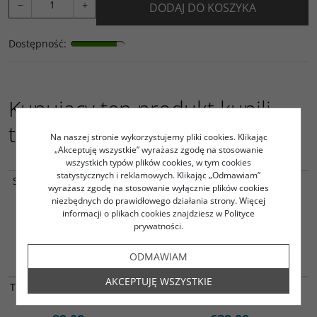
−
+
DODAJ DO KOSZYKA
Dostępność
:
Kupujący ten produkt kupili
także:
Na naszej stronie wykorzystujemy pliki cookies. Klikając
„Akceptuję wszystkie” wyrażasz zgodę na stosowanie
wszystkich typów plików cookies, w tym cookies
ST-PL-PS1-K
GW-UPG-K
statystycznych i reklamowych. Klikając „Odmawiam”
STALKER Historie postaci PL
Surowce premium
wyrażasz zgodę na stosowanie wyłącznie plików cookies
vol 1
niezbędnych do prawidłowego działania strony. Więcej
79.00
99.00
informacji o plikach cookies znajdziesz w Polityce
PLN
PLN
prywatności.
DO KOSZYKA
DO KOSZYKA
ODMAWIAM
TS-PL-SG-K
LOR-PL-CB-K
AKCEPTUJĘ WSZYSTKIE
Tamashii: Zaginione stronice
Lords of Ragnarok PL core
(stretch goals)
box