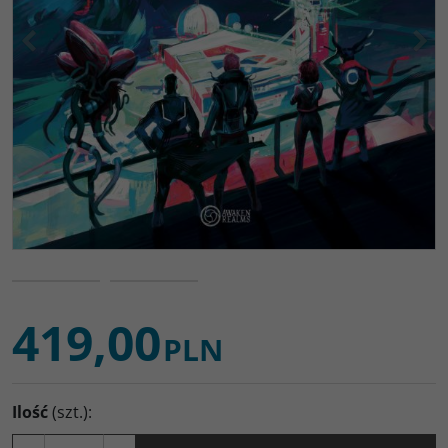
<
>
419,00
PLN
Ilość
(szt.)
: