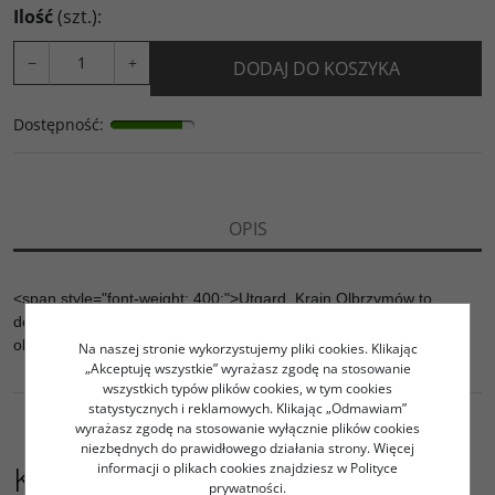
Ilość
(szt.)
:
−
+
DODAJ DO KOSZYKA
Dostępność
:
OPIS
<span style="font-weight: 400;">Utgard, Krain Olbrzymów to
dodatek wprowadzający nową domenę - Utgard, a także lodowe
olbrzymy.</span>
Na naszej stronie wykorzystujemy pliki cookies. Klikając
„Akceptuję wszystkie” wyrażasz zgodę na stosowanie
wszystkich typów plików cookies, w tym cookies
statystycznych i reklamowych. Klikając „Odmawiam”
wyrażasz zgodę na stosowanie wyłącznie plików cookies
niezbędnych do prawidłowego działania strony. Więcej
Kupujący ten produkt kupili
informacji o plikach cookies znajdziesz w Polityce
prywatności.