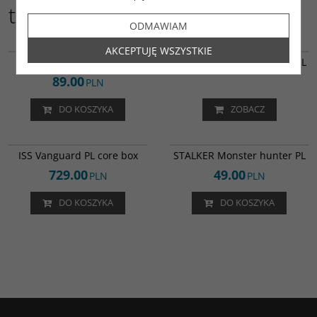
także:
ODMAWIAM
ARV-TG-puzzle-K
LOR-PL-U-K
AKCEPTUJĘ WSZYSTKIE
Puzzle Tainted Grail
Lords of Ragnarok Utgard PL
89.00
PLN
DO KOSZYKA
ZOBACZ
ISS-PL-CB-K
ST-PL-MH-K
ISS Vanguard PL core box
STALKER Monster hunter PL
729.00
49.00
PLN
PLN
DO KOSZYKA
DO KOSZYKA