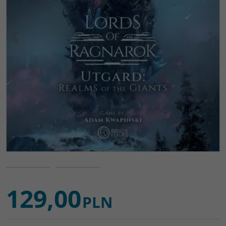
<
>
129,00
PLN